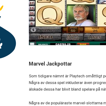
Marvel Jackpottar
Som tidigare nämnt är Playtech omåttligt 
Några av dessa spel inkluderar även progress
älskade dessa har blivit bland spelare på nä
Några av de populäraste marvel-slottarna m