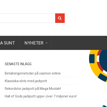
Sök
efter:
LA SUNT
NYHETER
SENASTE INLÄGG
Betalningsmetoder på casinon online
Klassiska slots med jackpott
Rekordstor jackpott på Mega Moolah!
Hall of Gods jackpott uppe i över 7 miljoner euro!