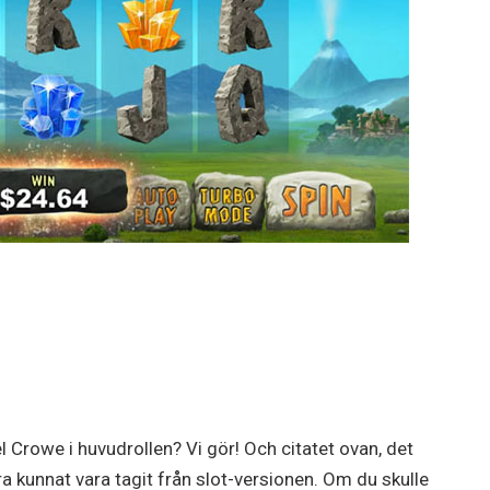
Crowe i huvudrollen? Vi gör! Och citatet ovan, det
ra kunnat vara tagit från slot-versionen. Om du skulle