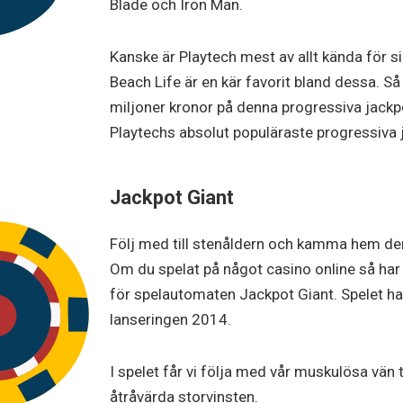
Blade och Iron Man.
Kanske är Playtech mest av allt kända för s
Beach Life är en kär favorit bland dessa.
miljoner kronor på denna progressiva jackpo
Playtechs absolut populäraste progressiva j
Jackpot Giant
Följ med till stenåldern och kamma hem den 
Om du spelat på något casino online så ha
för spelautomaten Jackpot Giant. Spelet har
lanseringen 2014.
I spelet får vi följa med vår muskulösa vän ti
åtråvärda storvinsten.