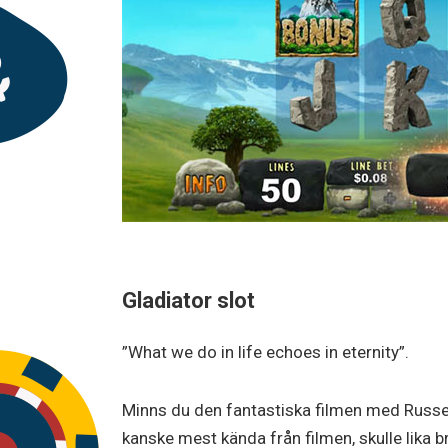
Gladiator slot
”What we do in life echoes in eternity”.
Minns du den fantastiska filmen med Russel 
kanske mest kända från filmen, skulle lika b